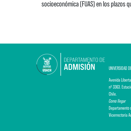
socioeconómica (FUAS) en los plazos qu
UNIVERSIDAD D
Avenida Liberta
nº 3363. Estaci
Chile.
Como llegar
Departamento d
Vicerrectoría 