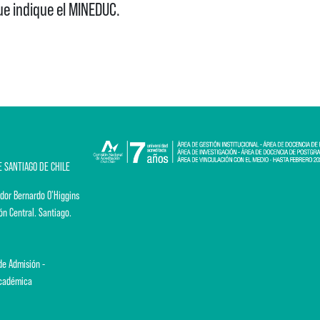
e indique el MINEDUC.
E SANTIAGO DE CHILE
dor Bernardo O'Higgins
ón Central. Santiago.
e Admisión -
Académica