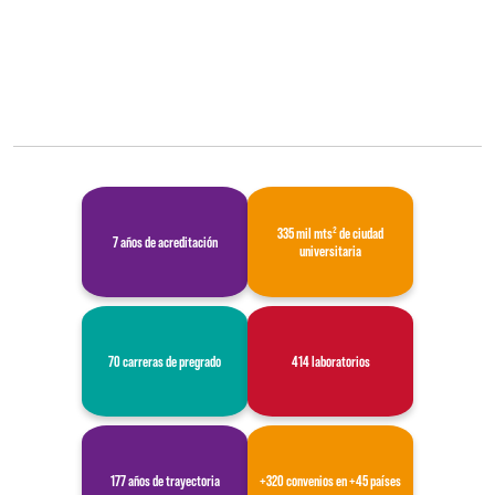
335 mil mts² de ciudad
7 años de acreditación
universitaria
70 carreras de pregrado
414 laboratorios
177 años de trayectoria
+320 convenios en +45 países