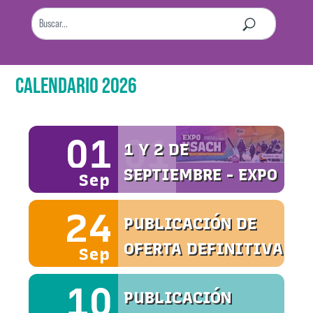
CALENDARIO 2026
01
01
1 Y 2 DE
SEPTIEMBRE - EXPO
Sep
USACH
24
PUBLICACIÓN DE
OFERTA DEFINITIVA
Sep
10
PUBLICACIÓN