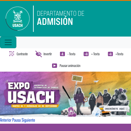
Pasar al contenido principal
Contraste
Invertir
- Texto
= Texto
+Texto
Pausar animación
Anterior
Pausa
Siguiente