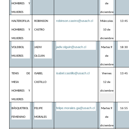
HOMBRES Y 
de 
MUJERES
diciembre
robinson.castro@usach.cl
HALTEROFILIA 
ROBINSON 
Miércoles 
13:45
HOMBRES Y 
CASTRO
10 de 
MUJERES
diciembre
jadiv.olguin@usach.cl
VOLEIBOL 
JADIV 
Martes 9 
18:30
MUJERES
OLGUIN
de 
diciembre
isabel.castillo@usach.cl
TENIS DE 
ISABEL 
Viernes 
13:45
MESA 
CASTILLO
12 de 
HOMBRES Y 
diciembre
MUJERES
felipe.morales.ga@usach.cl
BÁSQUETBOL 
FELIPE 
Martes 9 
16:55
FEMENINO
MORALES
de 
diciembre