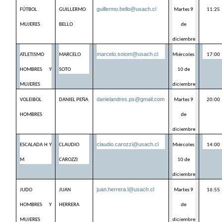
guillermo.bello@usach.cl
FÚTBOL 
GUILLERMO 
Martes 9 
11:25
MUJERES
BELLO
de 
diciembre
marcelo.sotom@usach.cl
ATLETISMO 
MARCELO 
Miércoles 
17:00
HOMBRES Y 
SOTO
10 de 
MUJERES
diciembre
danielandres.ps@gmail.com
VOLEIBOL 
DANIEL PEÑA
Martes 9 
20:00
HOMBRES
de 
diciembre
claudio.carozzi@usach.cl
ESCALADA H Y 
CLAUDIO 
Miércoles 
14:00
M
CAROZZI
10 de 
diciembre
juan.herrera.l@usach.cl
JUDO 
JUAN 
Martes 9 
16:55
HOMBRES Y 
HERRERA
de 
MUJERES
diciembre