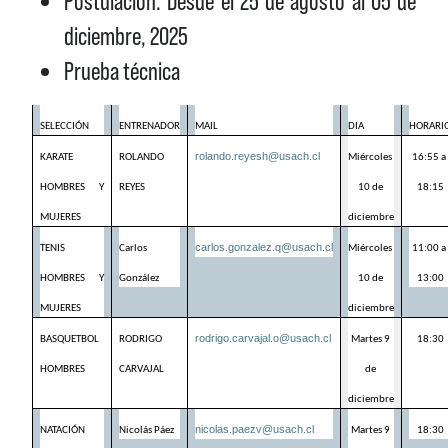
Postulación: Desde el 25 de agosto al 05 de
diciembre, 2025
Prueba técnica
SELECCIÓN
ENTRENADOR
MAIL
DIA
HORARI
rolando.reyesh@usach.cl
KARATE 
ROLANDO 
Miércoles 
16:55 a 
HOMBRES Y 
REYES
10 de 
18:15
MUJERES
diciembre
carlos.gonzalez.q@usach.cl
TENIS 
Carlos 
Miércoles 
11:00 a 
HOMBRES Y 
González
10 de 
13:00
MUJERES
diciembre
rodrigo.carvajal.o@usach.cl
BASQUETBOL 
RODRIGO 
Martes 9 
18:30
HOMBRES
CARVAJAL
de 
diciembre
nicolas.paezv@usach.cl
NATACIÓN 
Nicolás Páez
Martes 9 
18:30