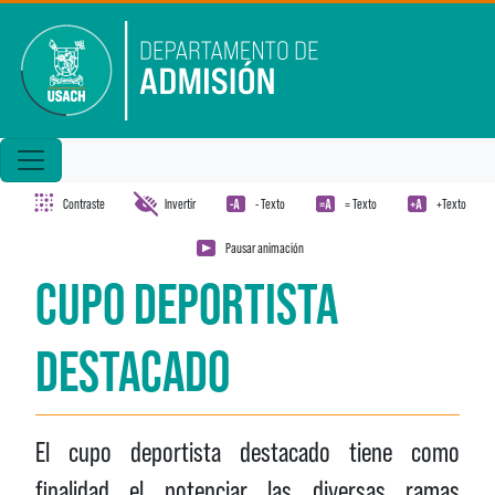
Pasar al contenido principal
Contraste
Invertir
- Texto
= Texto
+Texto
Pausar animación
CUPO DEPORTISTA
DESTACADO
El cupo deportista destacado tiene como
finalidad el potenciar las diversas ramas