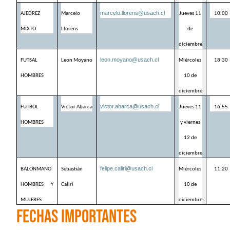
marcelo.llorens@usach.cl
AJEDREZ 
Marcelo 
Jueves 11 
10:00
MIXTO
Llorens
de 
diciembre
leon.moyano@usach.cl
FUTSAL 
Leon Moyano
Miércoles 
18:30
HOMBRES
10 de 
diciembre
victor.abarca@usach.cl
FUTBOL 
Víctor Abarca
Jueves 11 
16:55
HOMBRES
y viernes 
12 de 
diciembre
felipe.caliri@usach.cl
BALONMANO 
Sebastián 
Miércoles 
11:20
HOMBRES Y 
Caliri
10 de 
MUJERES
diciembre
FECHAS IMPORTANTES