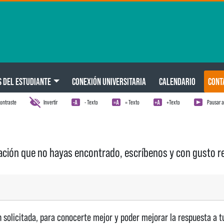
S DEL ESTUDIANTE
CONEXIÓN UNIVERSITARIA
CALENDARIO
CONT
ontraste
Invertir
- Texto
= Texto
+Texto
Pausar 
mación que no hayas encontrado, escríbenos y con gusto
 solicitada, para conocerte mejor y poder mejorar la respuesta a t