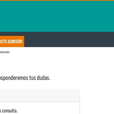
ACTO ADMISIÓN
animación
 responderemos tus dudas.
u consulta.