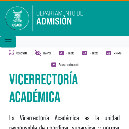
Pasar al contenido principal
Contraste
Invertir
- Texto
= Texto
+Texto
Pausar animación
VICERRECTORÍA
ACADÉMICA
La Vicerrectoría Académica es la unidad
responsable de coordinar, supervisar y normar