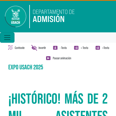
Pasar al contenido principal
Contraste
Invertir
- Texto
= Texto
+Texto
Pausar animación
EXPO USACH 2025
¡HISTÓRICO! MÁS DE 2
MIL ASISTENTES