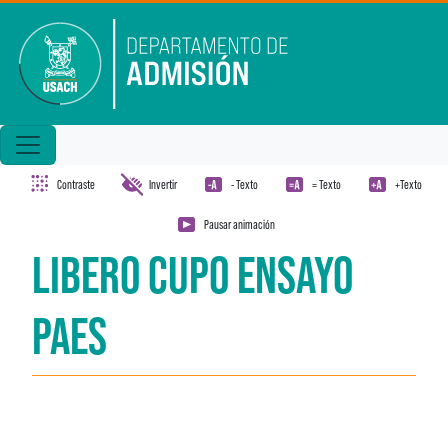
Pasar al contenido principal
Contraste
Invertir
- Texto
= Texto
+Texto
Pausar animación
LIBERO CUPO ENSAYO
PAES