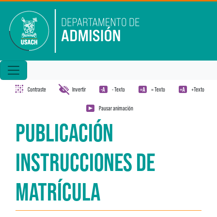
Pasar al contenido principal
Contraste
Invertir
- Texto
= Texto
+Texto
Pausar animación
PUBLICACIÓN
INSTRUCCIONES DE
MATRÍCULA