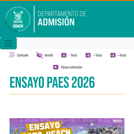
Pasar al contenido principal
Contraste
Invertir
- Texto
= Texto
+Texto
Pausar animación
ENSAYO PAES 2026