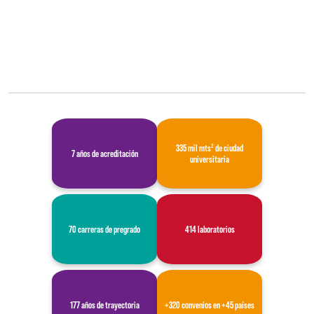
335 mil mts² de ciudad
7 años de acreditación
universitaria
70 carreras de pregrado
414 laboratorios
177 años de trayectoria
+320 convenios en +45 países