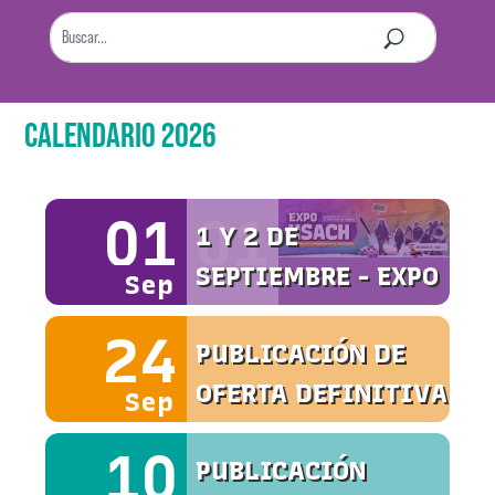
CALENDARIO 2026
01
01
1 Y 2 DE
SEPTIEMBRE - EXPO
Sep
USACH
24
PUBLICACIÓN DE
OFERTA DEFINITIVA
Sep
10
PUBLICACIÓN