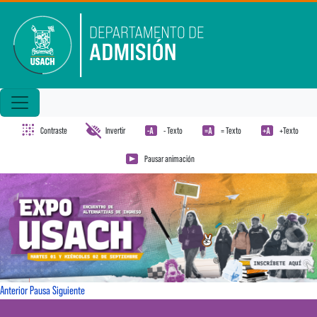
Pasar al contenido principal
Contraste
Invertir
- Texto
= Texto
+Texto
Pausar animación
Anterior
Pausa
Siguiente