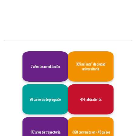
335 mil mts² de ciudad
7 años de acreditación
universitaria
70 carreras de pregrado
414 laboratorios
177 años de trayectoria
+320 convenios en +45 países