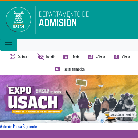
Pasar al contenido principal
Contraste
Invertir
- Texto
= Texto
+Texto
Pausar animación
Anterior
Pausa
Siguiente