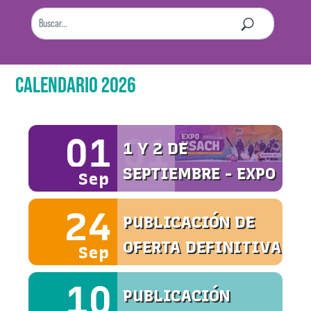
CALENDARIO 2026
01
01
1 Y 2 DE
SEPTIEMBRE - EXPO
Sep
USACH
24
PUBLICACIÓN DE
OFERTA DEFINITIVA
Sep
10
PUBLICACIÓN