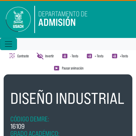
Pasar al contenido principal
Contraste
Invertir
- Texto
= Texto
+Texto
Pausar animación
DISEÑO INDUSTRIAL
CÓDIGO DEMRE:
16109
GRADO ACADÉMICO: