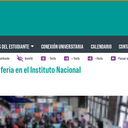
S DEL ESTUDIANTE
CONEXIÓN UNIVERSITARIA
CALENDARIO
CONT
ontraste
Invertir
- Texto
= Texto
+Texto
Pausar 
eria en el Instituto Nacional