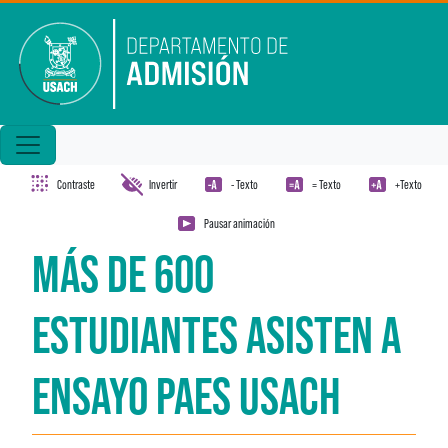
Pasar al contenido principal
Contraste
Invertir
- Texto
= Texto
+Texto
Pausar animación
MÁS DE 600
ESTUDIANTES ASISTEN A
ENSAYO PAES USACH