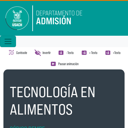
Pasar al contenido principal
Contraste
Invertir
- Texto
= Texto
+Texto
Pausar animación
TECNOLOGÍA EN
ALIMENTOS