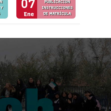
07
ÓN
PUBLICACIÓN
 Y
INSTRUCCIONES
Ene
S
DE MATRÍCULA