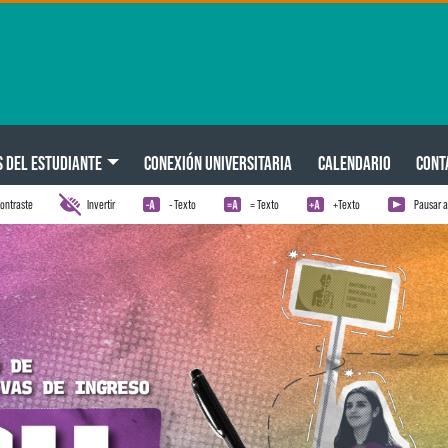
S DEL ESTUDIANTE
CONEXIÓN UNIVERSITARIA
CALENDARIO
CONT
ontraste
Invertir
- Texto
= Texto
+Texto
Pausar 