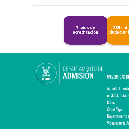
7 años de
335 mil
acreditación
ciudad uni
UNIVERSIDAD D
Avenida Liberta
nº 3363. Estaci
Chile.
Como llegar
Departamento d
Vicerrectoría 