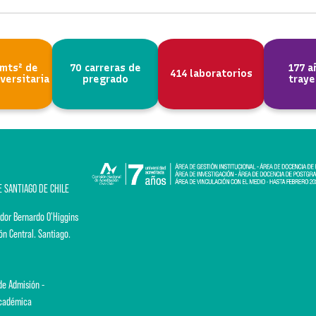
 mts² de
70 carreras de
177 a
414 laboratorios
versitaria
pregrado
traye
E SANTIAGO DE CHILE
dor Bernardo O'Higgins
ón Central. Santiago.
e Admisión -
Académica