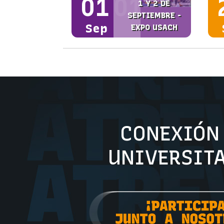
01
01
1 Y 2 DE
SEPTIEMBRE -
Sep
EXPO USACH
CONEXI
UNIVERSIT