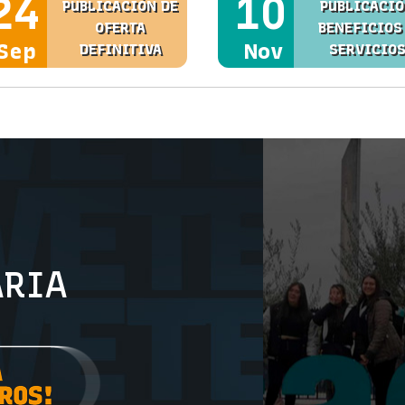
24
10
PUBLICACIÓN DE
PUBLICACI
OFERTA
BENEFICIOS
Sep
Nov
DEFINITIVA
SERVICIO
ÓN
ARIA