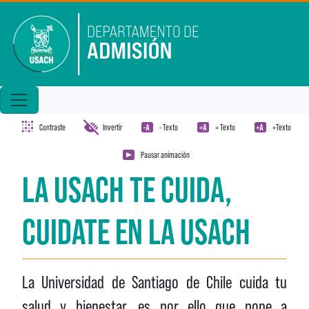
Pasar al contenido principal
Contraste
Invertir
- Texto
= Texto
+Texto
Pausar animación
LA USACH TE CUIDA,
CUIDATE EN LA USACH
La Universidad de Santiago de Chile cuida tu
salud y bienestar, es por ello que pone a