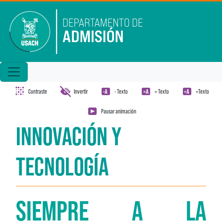
Pasar al contenido principal
Contraste
Invertir
- Texto
= Texto
+Texto
Pausar animación
INNOVACIÓN Y
TECNOLOGÍA
SIEMPRE A LA