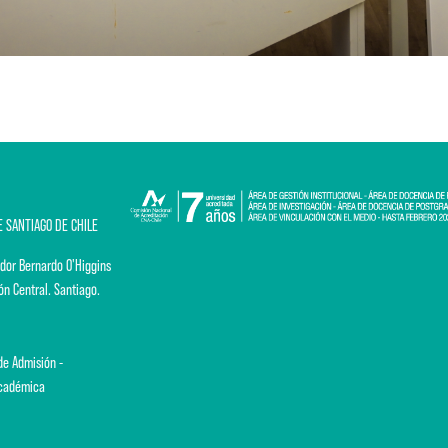
E SANTIAGO DE CHILE
dor Bernardo O'Higgins
ón Central. Santiago.
e Admisión -
Académica