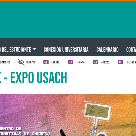
S DEL ESTUDIANTE
CONEXIÓN UNIVERSITARIA
CALENDARIO
CONT
ontraste
Invertir
- Texto
= Texto
+Texto
Pausar 
E - EXPO USACH