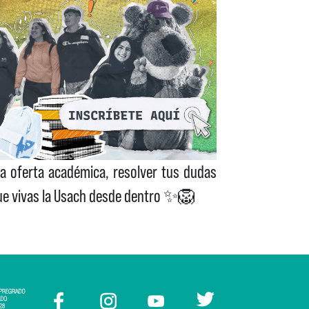
la oferta académica, resolver tus dudas
 que vivas la Usach desde dentro ✨🦁