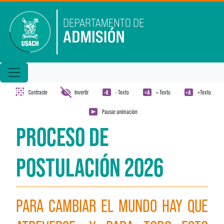
Pasar al contenido principal
Contraste
Invertir
- Texto
= Texto
+Texto
Pausar animación
PROCESO DE
POSTULACIÓN 2026
PARA CAMBIAR EL MUNDO HAY QUE