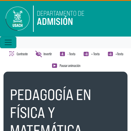
Pasar al contenido principal
Contraste
Invertir
- Texto
= Texto
+Texto
Pausar animación
PEDAGOGÍA EN
FÍSICA Y
MATEMÁTICA