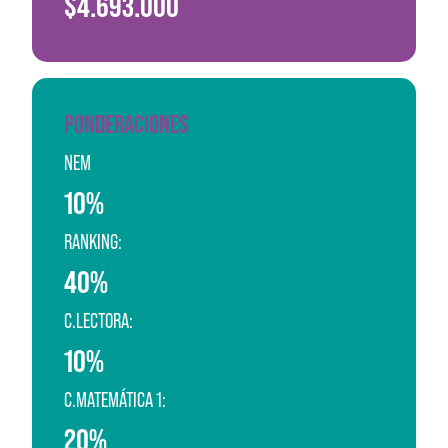
$4.693.000
PONDERACIONES
NEM
10%
RANKING:
40%
C.LECTORA:
10%
C.MATEMÁTICA 1:
20%