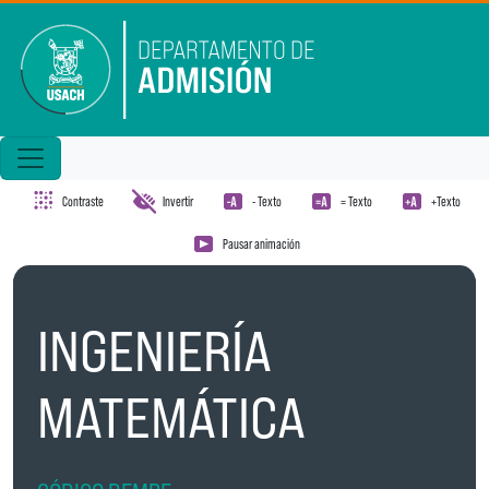
Pasar al contenido principal
Contraste
Invertir
- Texto
= Texto
+Texto
Pausar animación
INGENIERÍA
MATEMÁTICA