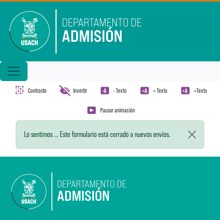
Pasar al contenido principal
Contraste
Invertir
- Texto
= Texto
+Texto
Pausar animación
Mensaje de estado
Lo sentimos ... Este formulario está cerrado a nuevos envíos.