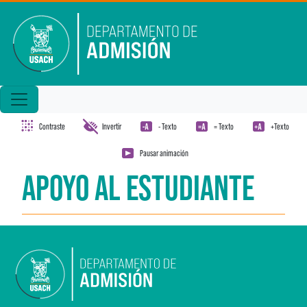
Pasar al contenido principal
Contraste
Invertir
- Texto
= Texto
+Texto
Pausar animación
APOYO AL ESTUDIANTE