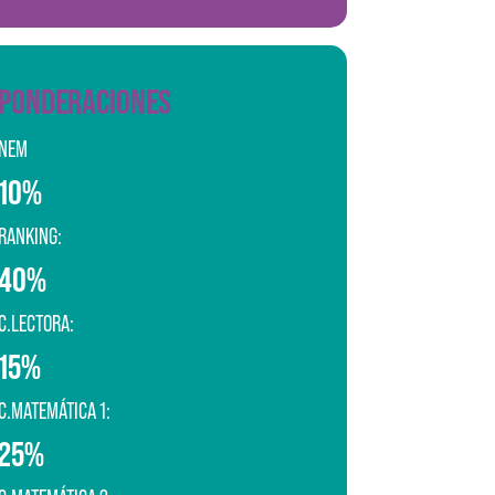
PONDERACIONES
NEM
10%
RANKING:
40%
C.LECTORA:
15%
C.MATEMÁTICA 1:
25%