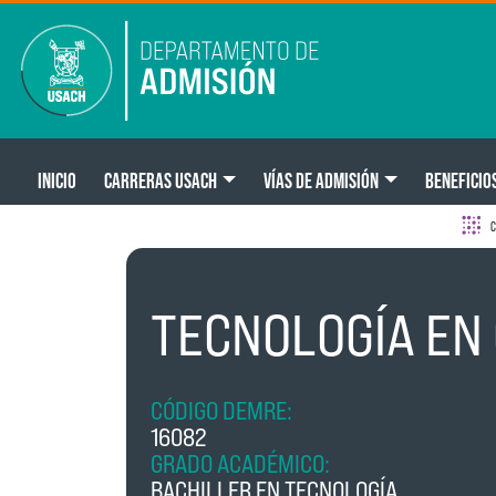
Pasar al contenido principal
Main navigation
INICIO
CARRERAS USACH
VÍAS DE ADMISIÓN
BENEFICIO
C
TECNOLOGÍA EN
CÓDIGO DEMRE:
16082
GRADO ACADÉMICO:
BACHILLER EN TECNOLOGÍA