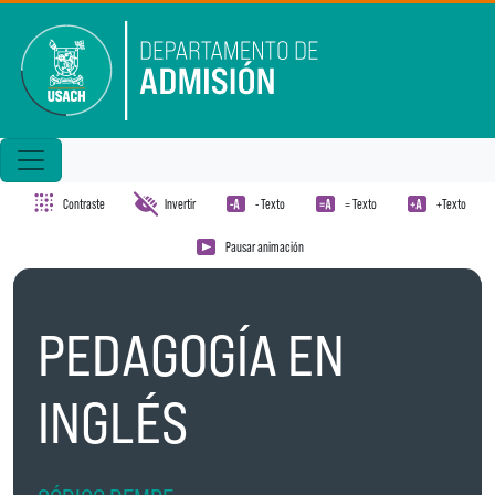
Pasar al contenido principal
Contraste
Invertir
- Texto
= Texto
+Texto
Pausar animación
PEDAGOGÍA EN
INGLÉS