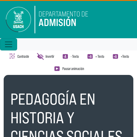
Pasar al contenido principal
Contraste
Invertir
- Texto
= Texto
+Texto
Pausar animación
PEDAGOGÍA EN
HISTORIA Y
CIENCIAS SOCIALES