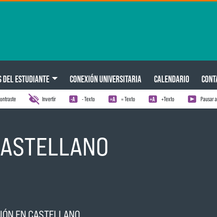
S DEL ESTUDIANTE
CONEXIÓN UNIVERSITARIA
CALENDARIO
CONT
ontraste
Invertir
- Texto
= Texto
+Texto
Pausar 
CASTELLANO
CIÓN EN CASTELLANO