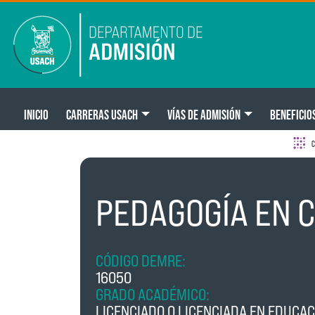
Pasar al contenido principal
Main navigation
INICIO
CARRERAS USACH
VÍAS DE ADMISIÓN
BENEFICIO
C
PEDAGOGÍA EN 
CÓDIGO DEMRE:
16050
GRADO ACADÉMICO:
LICENCIADO O LICENCIADA EN EDUCA