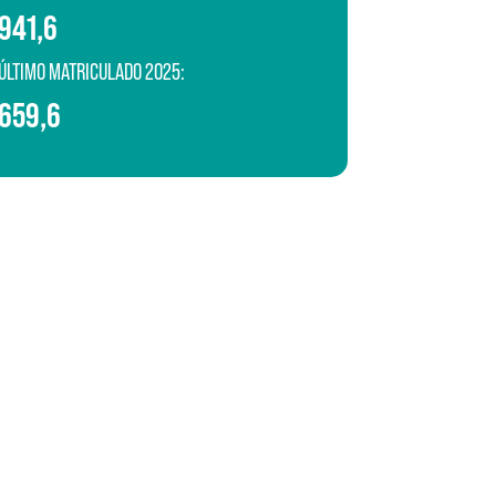
941,6
ÚLTIMO MATRICULADO 2025:
659,6