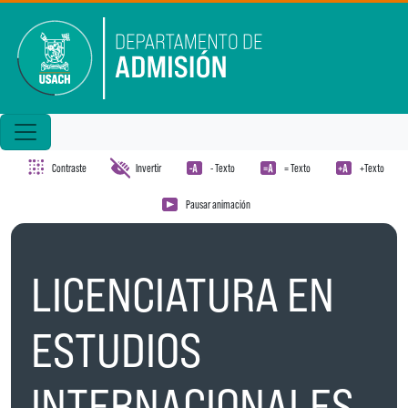
Pasar al contenido principal
Contraste
Invertir
- Texto
= Texto
+Texto
Pausar animación
LICENCIATURA EN
ESTUDIOS
INTERNACIONALES