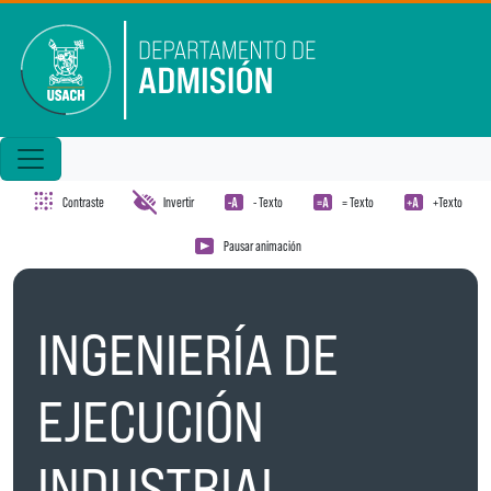
Pasar al contenido principal
Contraste
Invertir
- Texto
= Texto
+Texto
Pausar animación
INGENIERÍA DE
EJECUCIÓN
INDUSTRIAL