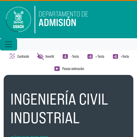
Pasar al contenido principal
Contraste
Invertir
- Texto
= Texto
+Texto
Pausar animación
INGENIERÍA CIVIL
INDUSTRIAL