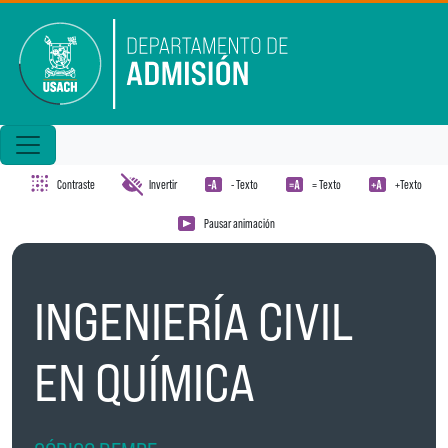
Pasar al contenido principal
Contraste
Invertir
- Texto
= Texto
+Texto
Pausar animación
INGENIERÍA CIVIL
EN QUÍMICA