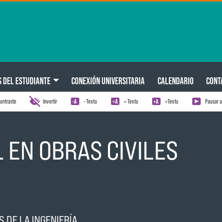
S DEL ESTUDIANTE
CONEXIÓN UNIVERSITARIA
CALENDARIO
CONT
ontraste
Invertir
- Texto
= Texto
+Texto
Pausar 
L EN OBRAS CIVILES
S DE LA INGENIERÍA