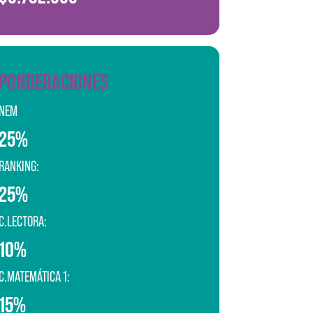
PONDERACIONES
NEM
25%
RANKING:
25%
C.LECTORA:
10%
C.MATEMÁTICA 1:
15%