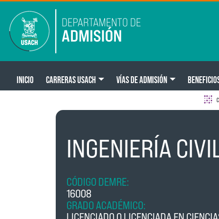
Pasar al contenido principal
Main navigation
INICIO
CARRERAS USACH
VÍAS DE ADMISIÓN
BENEFICIO
C
INGENIERÍA CIVI
CÓDIGO DEMRE:
16008
GRADO ACADÉMICO:
LICENCIADO O LICENCIADA EN CIENCIA