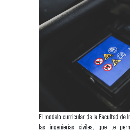
El modelo curricular de la Facultad de
las ingenierías civiles, que te per