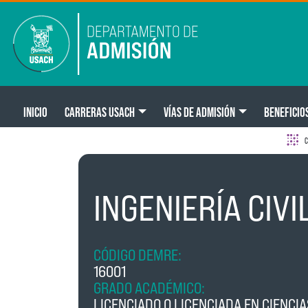
Pasar al contenido principal
Main navigation
INICIO
CARRERAS USACH
VÍAS DE ADMISIÓN
BENEFICIO
C
INGENIERÍA CIVI
CÓDIGO DEMRE:
16001
GRADO ACADÉMICO:
LICENCIADO O LICENCIADA EN CIENCIA