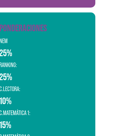
PONDERACIONES
NEM
25%
RANKING:
25%
C.LECTORA:
10%
C.MATEMÁTICA 1:
15%