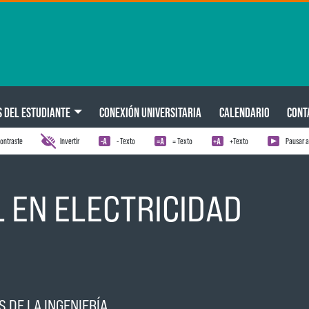
S DEL ESTUDIANTE
CONEXIÓN UNIVERSITARIA
CALENDARIO
CONT
ontraste
Invertir
- Texto
= Texto
+Texto
Pausar 
L EN ELECTRICIDAD
S DE LA INGENIERÍA