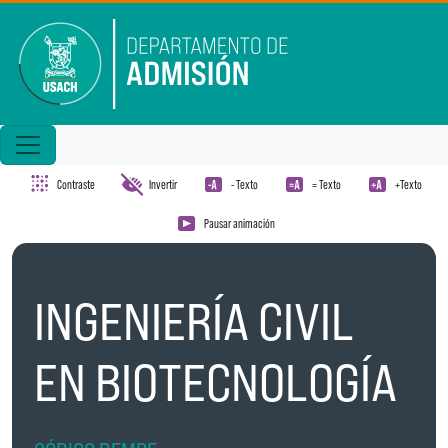
Pasar al contenido principal
Contraste
Invertir
- Texto
= Texto
+Texto
Pausar animación
INGENIERÍA CIVIL
EN BIOTECNOLOGÍA