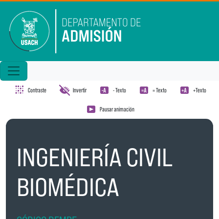
Pasar al contenido principal
Contraste
Invertir
- Texto
= Texto
+Texto
Pausar animación
INGENIERÍA CIVIL
BIOMÉDICA