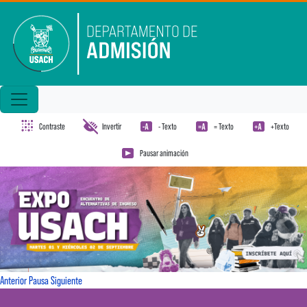
Pasar al contenido principal
Contraste
Invertir
- Texto
= Texto
+Texto
Pausar animación
Anterior
Pausa
Siguiente