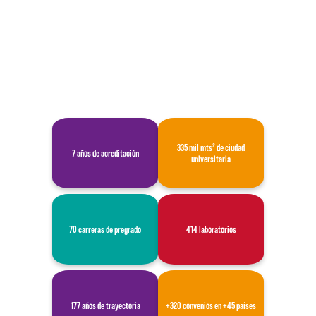
335 mil mts² de ciudad
7 años de acreditación
universitaria
70 carreras de pregrado
414 laboratorios
177 años de trayectoria
+320 convenios en +45 países